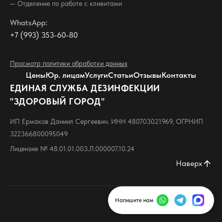
— Отделение по работе с клиентами
WhatsApp:
+7 (993) 353-60-80
Просмотр политики обработки данных
Цены
Юр. лицам
Услуги
Статьи
Отзывы
Контакты
ЕДИНАЯ СЛУЖБА ДЕЗИНФЕКЦИИ
"ЗДОРОВЫЙ ГОРОД"
ИП Ермаков Даниил Сергеевич. ИНН 480703021969, ОГРНИП
322366800095049
Лицензия № 48.01.01.003.Л.000007.10.24
Наверх
arrow_upward
Напишите нам