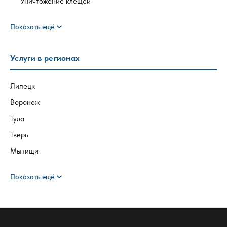
Уничтожение клещей
expand_more
Показать ещё
Услуги в регионах
Липецк
Воронеж
Тула
Тверь
Мытищи
expand_more
Показать ещё